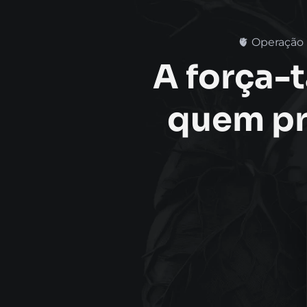
🫀 Operação F
A força-t
quem pr