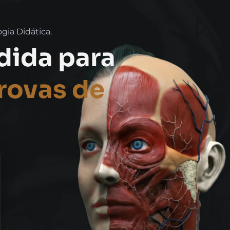
ogia Didática.
edida para
provas de