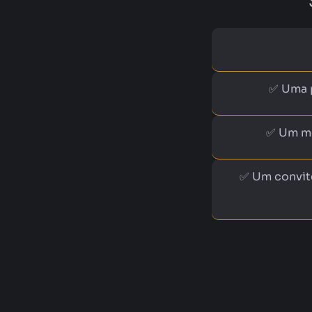
✅ Uma p
✅ Um mé
✅ Um convite