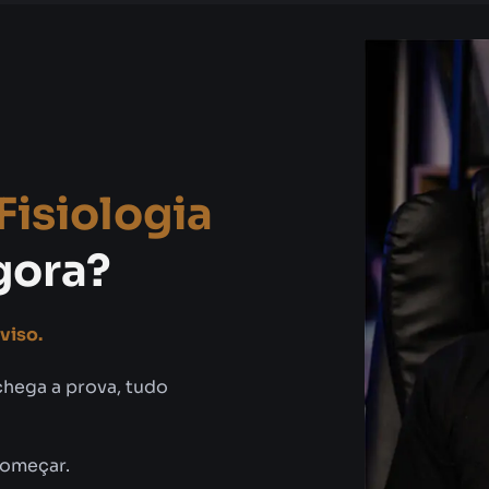
isiologia
gora?
viso.
chega a prova, tudo
começar.