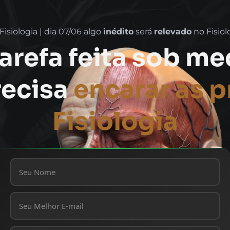
isiologia | dia 07/06 algo
inédito
será
relevado
no Fisiol
arefa feita sob m
ecisa
encarar as 
Fisiologia