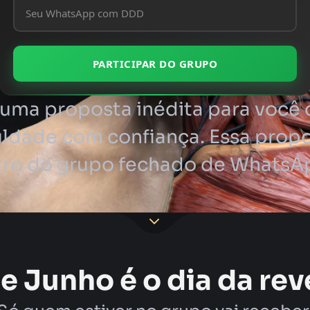
PARTICIPAR DO GRUPO
 uma proposta inédita para você 
culdade com confiança. Essa propo
ro do grupo fechado de WhatsA
de Junho é o dia da rev