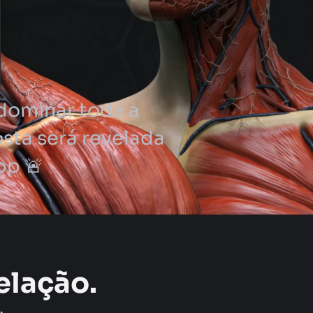
dominar toda a
sta será revelada
pp 🚨
elação.