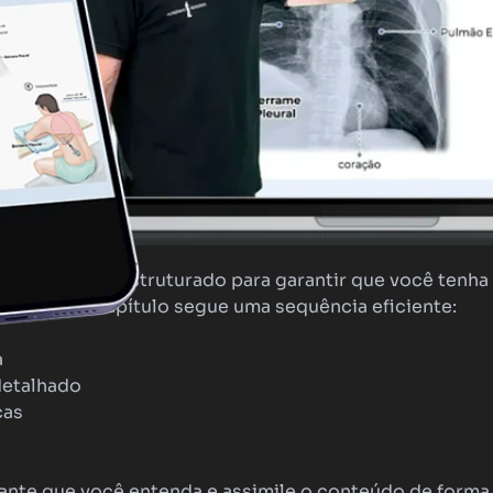
dadosamente estruturado para garantir que você ten
ada. Cada capítulo segue uma sequência eficiente:
a
detalhado
cas
nte que você entenda e assimile o conteúdo de forma