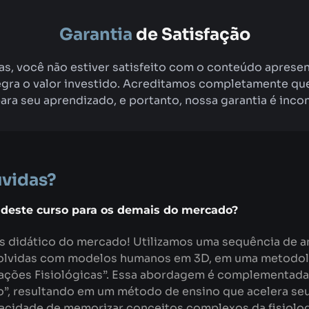
Garantia
de Satisfação
ias, você não estiver satisfeito com o conteúdo aprese
egra o valor investido. Acreditamos completamente qu
ara seu aprendizado, e portanto, nossa garantia é incon
vidas?
l deste curso para os demais do mercado?
s didático do mercado! Utilizamos uma sequência de 
volvidas com modelos humanos em 3D, em uma metodol
ções Fisiológicas”. Essa abordagem é complementada 
o”, resultando em um método de ensino que acelera se
pacidade de memorizar conceitos complexos da fisiolo