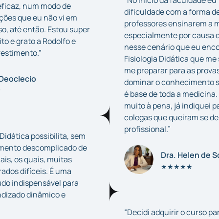
“No início da faculdade eu 
eficaz, num modo de
dificuldade com a forma d
ções que eu não vi em
professores ensinarem a m
, até então. Estou super
especialmente por causa d
to e grato a Rodolfo e
nesse cenário que eu enco
vestimento.”
Fisiologia Didática que me
me preparar para as prova
Deoclecio
dominar o conhecimento so
★
é base de toda a medicina. 
muito à pena, já indiquei 
colegas que queiram se d
profissional.”
 Didática possibilita, sem
imento descomplicado de
Dra. Helen de 
is, os quais, muitas
★★★★★
ados difíceis. É uma
do indispensável para
ndizado dinâmico e
“Decidi adquirir o curso par