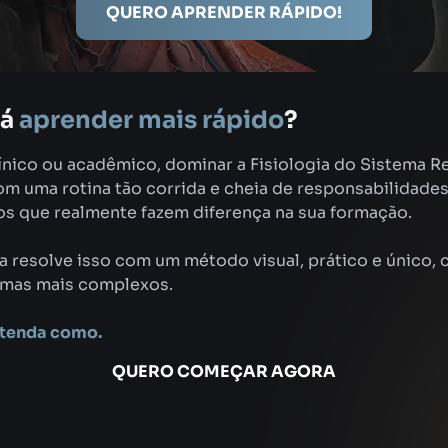
QUERO APRENDER RÁPIDO!
rá
aprender mais rápido
?
ínico ou acadêmico, dominar a Fisiologia do Sistema Re
 uma rotina tão corrida e cheia de responsabilidades, f
s que realmente fazem diferença na sua formação.
ca resolve isso com um método visual, prático e único, 
temas mais complexos.
ntenda como.
QUERO COMEÇAR AGORA