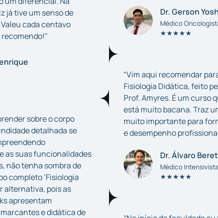
o um diferencial. Na
Dr. Gerson Yosh
iz já tive um senso de
 Valeu cada centavo
Médico Oncologist
★★★★★
r recomendo!"
enrique
★
“Vim aqui recomendar para
Fisiologia Didática, feito p
Prof. Amyres. É um curso 
está muito bacana. Traz 
render sobre o corpo
muito importante para fo
ndidade detalhada se
e desempenho profissional
mpreendendo
e as suas funcionalidades
Dr. Álvaro Bere
is, não tenha sombra de
Médico Intensivist
o completo ‘Fisiologia
★★★★★
r alternativa, pois as
oks apresentam
marcantes e didática de