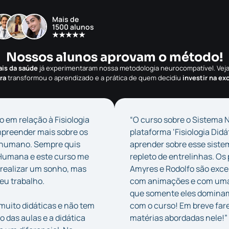
Mais de
1500 alunos
★★★★★
Nossos alunos aprovam o método!
ais da saúde
já experimentaram nossa metodologia neurocompatível. Ve
ra
transformou o aprendizado e a prática de quem decidiu
investir na ex
vo em relação à Fisiologia
“O curso sobre o Sistema 
mpreender mais sobre os
plataforma ‘Fisiologia Did
 humano. Sempre quis
aprender sobre esse siste
 Humana e este curso me
repleto de entrelinhas. Os
ó realizar um sonho, mas
Amyres e Rodolfo são exce
u trabalho.
com animações e com uma d
que somente eles dominam!
muito didáticas e não tem
com o curso! Em breve fare
 das aulas e a didática
matérias abordadas nele!”