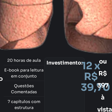
20 horas de aula
ou
12 x
Investimento:
E-book para leitura
R$
R$
em conjunto
o
39,70
397
Questões
Comentadas
à
7 capítulos com
estrutura
vista