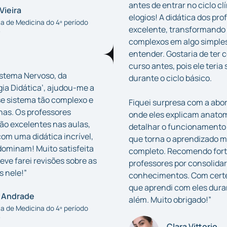
antes de entrar no ciclo cl
Vieira
elogios! A didática dos pro
 de Medicina do 4º período
excelente, transformando
★
complexos em algo simples 
entender. Gostaria de ter
curso antes, pois ele teria 
istema Nervoso, da
durante o ciclo básico.
gia Didática’, ajudou-me a
e sistema tão complexo e
Fiquei surpresa com a abo
nhas. Os professores
onde eles explicam anatom
ão excelentes nas aulas,
detalhar o funcionamento 
m uma didática incrível,
que torna o aprendizado mu
ominam! Muito satisfeita
completo. Recomendo for
eve farei revisões sobre as
professores por consolid
 nele!”
conhecimentos. Com certe
que aprendi com eles duran
 Andrade
além. Muito obrigado!”
 de Medicina do 4º período
★
Clara Vittorio